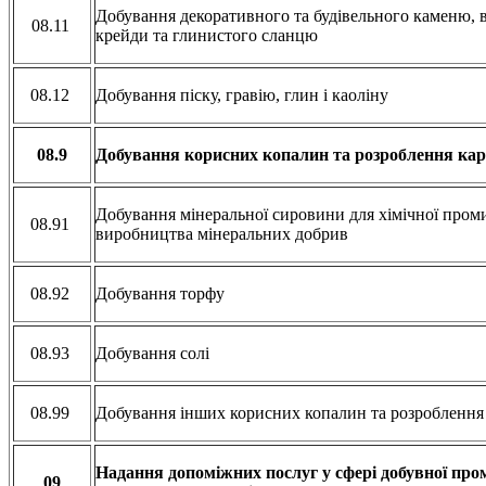
Добування декоративного та будівельного каменю, ва
08.11
крейди та глинистого сланцю
08.12
Добування піску, гравію, глин і каоліну
08.9
Добування корисних копалин та розроблення кар'єрі
Добування мінеральної сировини для хімічної проми
08.91
виробництва мінеральних добрив
08.92
Добування торфу
08.93
Добування солі
08.99
Добування інших корисних копалин та розроблення кар
Надання допоміжних послуг у сфері добувної про
09