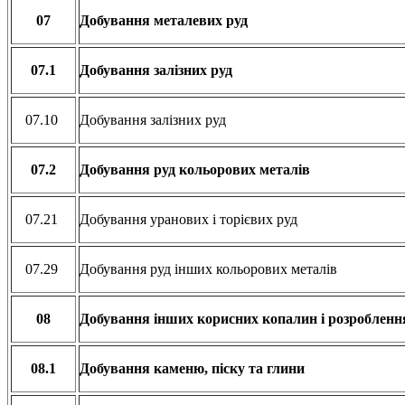
07
Добування металевих руд
07.1
Добування залізних руд
07.10
Добування залізних руд
07.2
Добування руд кольорових металів
07.21
Добування уранових і торієвих руд
07.29
Добування руд інших кольорових металів
08
Добування інших корисних копалин і розроблення
08.1
Добування каменю, піску та глини