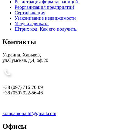
Регистрация фирм заграницей
Реорганизация предприятий
Сертификация
Узаконивание недвижимости
Услуги адвоката
Штрих код. Как его получить.
Контакты
Украина, Харьков,
ул.Сумская, д.4, оф.20
+38 (097) 716-70-09
+38 (050) 922-56-46
kompanion.ubf@gmail.com
Офисы