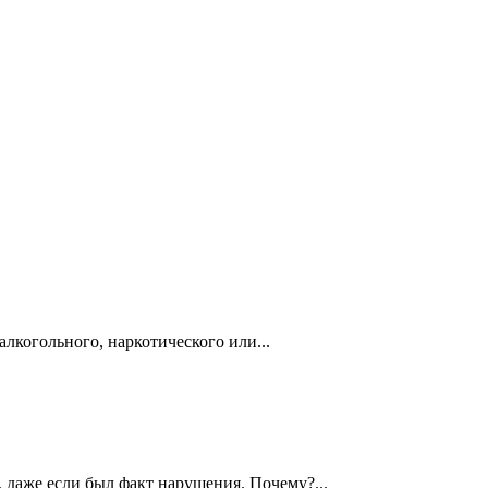
лкогольного, наркотического или...
 даже если был факт нарушения. Почему?...