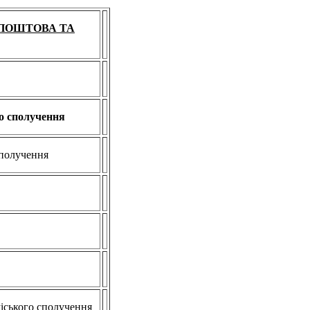
 ПОШТОВА ТА
о сполучення
сполучення
міського сполучення