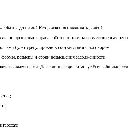
 же быть с долгами? Кто должен выплачивать долги?
звод не прекращает права собственности на совместное имуществ
олгами будет урегулирован в соответствии с договором.
ы формы, размеры и сроки возмещения задолженности.
яются совместными. Даже личные долги могут быть общими, если
астка;
сть;
нтересах;