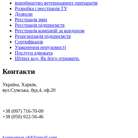
виробництво ветеринарних препаратів
Розробка і реєстрація ТУ
Дозволи
Реєстрація змін
Реєстрація підприємств
Реєстрація компаній за кордоном
Реорганізація підприємств
Сертифікація
Узаконення нерухомості
Послуги адвоката
Штрих код. Як його отримати.
Контакти
Україна, Харків,
вул.Сумська, буд.4, оф.20
+38 (097) 716-70-09
+38 (050) 922-56-46
kompanion.ubf@gmail.com