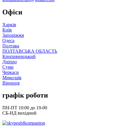
Офіси
Харків
Київ
Запоріжжя
Одеса
Полтава
ПОЛТАВСЬКА ОБЛАСТЬ
Кропивницький
Дніпро
Суми
Черкаси
Миколаїв
Вінниця
графік роботи
ПН-ПТ 10:00 до 19-00
СБ-НД вихідний
ubfkompanion