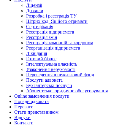
Ліцензії
Дозволи
Розробка і реєстрація ТУ
Штрих код. Як його отримати
Сертифікація
Реєстрація підприємств
Реєстрація змін
Реєстрація компаній за кордоном
Реорганізація підприємств
Ліквідація
Готовий бізнес
Інтелектуальна власність
Узаконення нерухомості
Переведення в нежитловий фонд
Послуги адвоката
Бухгалтерські послуги
Абонентське юридичне обслуговування
Online замовлення послуги
Поради адвоката
Переваги
Стати представником
Відгуки
Контакти