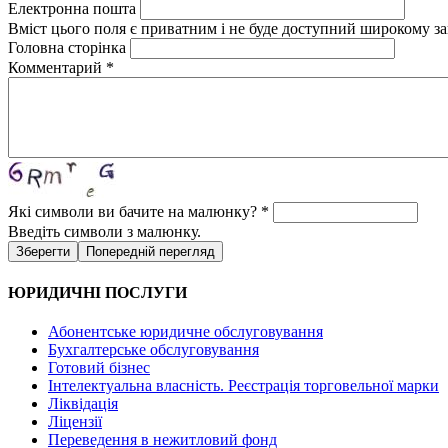
Електронна пошта
Вміст цього поля є приватним і не буде доступний широкому за
Головна сторінка
Комментарий
*
Які символи ви бачите на малюнку?
*
Введіть символи з малюнку.
ЮРИДИЧНІ ПОСЛУГИ
Абонентське юридичне обслуговування
Бухгалтерське обслуговування
Готовий бізнес
Інтелектуальна власність. Реєстрація торговельної марки
Ліквідація
Ліцензії
Переведення в нежитловий фонд