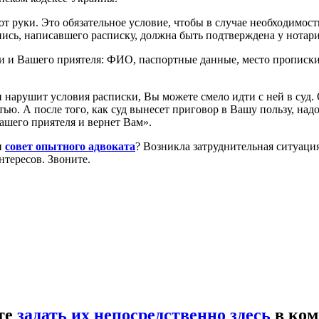
 руки. Это обязательное условие, чтобы в случае необходимост
пись, написавшего расписку, должна быть подтверждена у нотари
и и Вашего приятеля: ФИО, паспортные данные, место прописки
 нарушит условия расписки, Вы можете смело идти с ней в суд. 
ю. А после того, как суд вынесет приговор в Вашу пользу, надо
Вашего приятеля и вернет Вам».
н
совет опытного адвоката
? Возникла затруднительная ситуац
тересов. Звоните.
те
задать их непосредственно здесь
в ком