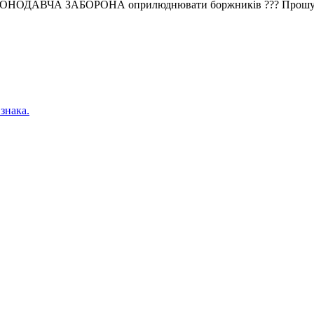
ОНОДАВЧА ЗАБОРОНА оприлюднювати боржників ??? Прошу, роз"я
знака.