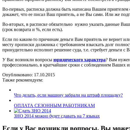
Во-первых, расписка должна быть написана Вашим приятелем от
докажет, что ее писал Ваш приятель, а не Вы сами. Или же под
Во-вторых, в расписке обязательно нужно указать данные Ваш
(срок возврата и %, если есть).
Если по каким-то причинам деньги Вам приятель не вернет или
месту прописки должника с требованием взыскать долг полность
принудительно исполнит решение суда, т.е. стребует деньги с 
У Вас возникли вопросы
юридического характера
? Вам нуже
профессионально, в кратчайшие сроки с соблюдением Ваших ин
Опубликовано:
17.10.2015
Также рекомендуем:
Что делать, если машину забрали на штраф площадку?
ОПЛАТА СЕЗОННЫМ РАБОТНИКАМ
ЗНО 2014 можно будет сдавать на 7 языках
Если у Вас возникли вопросы, Вы може