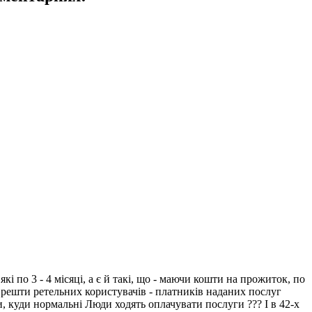
і по 3 - 4 місяці, а є й такі, що - маючи кошти на прожиток, по
ешти ретельних користувачів - платників наданих послуг
ди нормальні Люди ходять оплачувати послуги ??? І в 42-х