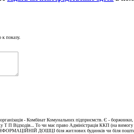
 к показу.
організація - Комбінат Комунальних підприємств. Є - боржники, як
П Відходів... То чи має право Адміністрація ККП (на вимогу р
ФОРМАЦІЙНІЙ ДОШЦІ біля житлових будинків чи біля пошти, ку