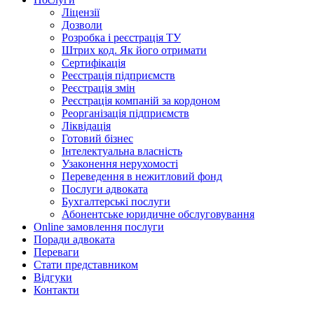
Ліцензії
Дозволи
Розробка і реєстрація ТУ
Штрих код. Як його отримати
Сертифікація
Реєстрація підприємств
Реєстрація змін
Реєстрація компаній за кордоном
Реорганізація підприємств
Ліквідація
Готовий бізнес
Інтелектуальна власність
Узаконення нерухомості
Переведення в нежитловий фонд
Послуги адвоката
Бухгалтерські послуги
Абонентське юридичне обслуговування
Online замовлення послуги
Поради адвоката
Переваги
Стати представником
Відгуки
Контакти