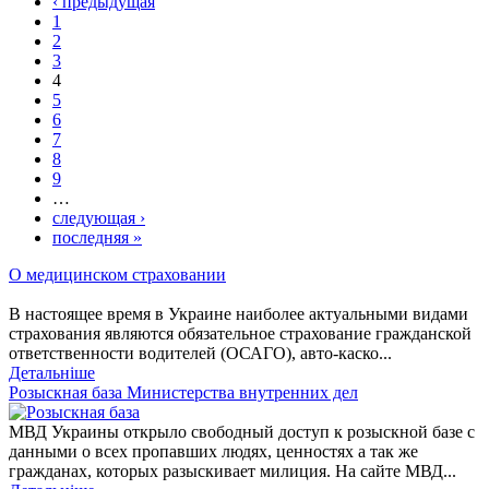
‹ предыдущая
1
2
3
4
5
6
7
8
9
…
следующая ›
последняя »
О медицинском страховании
В настоящее время в Украине наиболее актуальными видами
страхования являются обязательное страхование гражданской
ответственности водителей (ОСАГО), авто-каско...
Детальніше
Розыскная база Министерства внутренних дел
МВД Украины открыло свободный доступ к розыскной базе с
данными о всех пропавших людях, ценностях а так же
гражданах, которых разыскивает милиция. На сайте МВД...